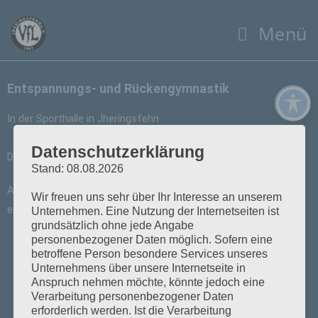
Menü
Entspannungs- und Rückengymnastik
In der Sporthalle in Jheringsfehn
Datenschutzerklärung
Donnerstag von 18:15 bis 19:15 Uhr
Stand: 08.08.2026
Ansprechpartner:
Claudia Stoidis
Wir freuen uns sehr über Ihr Interesse an unserem
entspannungs-rueckengymnastik@vfl-jheringsfehn.de
Unternehmen. Eine Nutzung der Internetseiten ist
grundsätzlich ohne jede Angabe
personenbezogener Daten möglich. Sofern eine
betroffene Person besondere Services unseres
VFL
e-Mail:
Tel.:
0176-60808632
Unternehmens über unsere Internetseite in
Anspruch nehmen möchte, könnte jedoch eine
Jheringsfehn
info@vfl-
Verarbeitung personenbezogener Daten
, Altebeek
jheringsfehn.
erforderlich werden. Ist die Verarbeitung