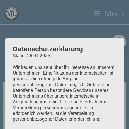
Menü
VFL
e-Mail:
Tel.:
0176-60808632
Jheringsfehn
info@vfl-
Datenschutzerklärung
, Altebeek
jheringsfehn.
Stand: 26.04.2026
94c, 26802
de
Wir freuen uns sehr über Ihr Interesse an unserem
Moormerland
Unternehmen. Eine Nutzung der Internetseiten ist
grundsätzlich ohne jede Angabe
personenbezogener Daten möglich. Sofern eine
betroffene Person besondere Services unseres
Unternehmens über unsere Internetseite in
Anspruch nehmen möchte, könnte jedoch eine
Verarbeitung personenbezogener Daten
erforderlich werden. Ist die Verarbeitung
personenbezogener Daten erforderlich und
besteht für eine solche Verarbeitung keine