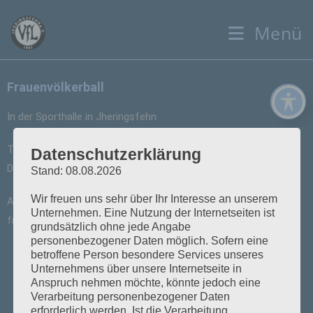
Menü
Frauenvölkerball
In der Sporthalle in Jheringsfehn
Training:
Datenschutzerklärung
Dienstag 20:00 bis 22:00 Uhr
Stand: 08.08.2026
Wir freuen uns sehr über Ihr Interesse an unserem
Ansprechpartner:
Nadine Busker
Unternehmen. Eine Nutzung der Internetseiten ist
frauenvoelkerball@vfl-jheringsfehn.de
grundsätzlich ohne jede Angabe
personenbezogener Daten möglich. Sofern eine
betroffene Person besondere Services unseres
Unternehmens über unsere Internetseite in
VFL
e-Mail:
Tel.:
0176-60808632
Anspruch nehmen möchte, könnte jedoch eine
Jheringsfehn
info@vfl-
Verarbeitung personenbezogener Daten
erforderlich werden. Ist die Verarbeitung
, Altebeek
jheringsfehn.